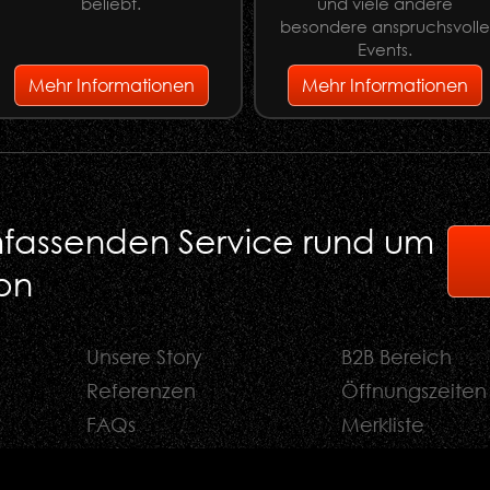
beliebt.
und viele andere
besondere anspruchsvoll
Events.
Mehr Informationen
Mehr Informationen
umfassenden Service rund um
on
Unsere Story
B2B Bereich
Referenzen
Öffnungszeiten
FAQs
Merkliste