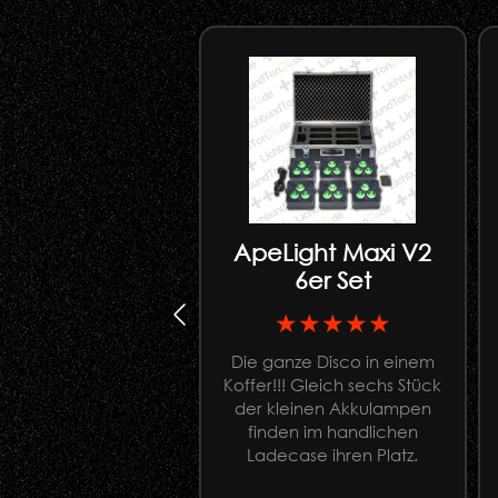
ApeLight Maxi V2
6er Set
★★★★★
Die ganze Disco in einem
Koffer!!! Gleich sechs Stück
der kleinen Akkulampen
finden im handlichen
Ladecase ihren Platz.