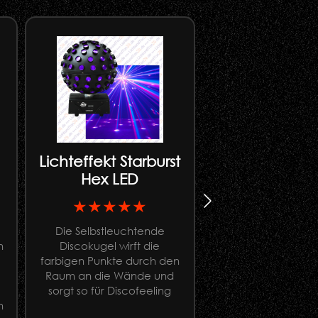
Lichteffekt Starburst
Ständer f
Hex LED
Apesticks 1
★★★★★
★★★★
Die Selbstleuchtende
Lichtständer für f
n
Discokugel wirft die
Montage von Ape
farbigen Punkte durch den
(Apestick 4, Apest
Raum an die Wände und
Apestick XL
sorgt so für Discofeeling
n