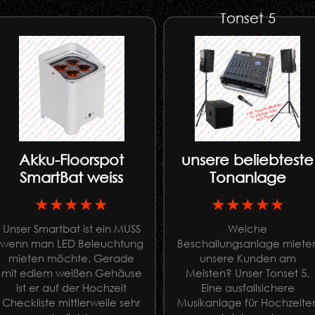
Tonset 5
Akku-Floorspot
unsere beliebteste
SmartBat weiss
Tonanlage
★★★★★
★★★★★
Unser Smartbat ist ein MUSS
Welche
wenn man LED Beleuchtung
Beschallungsanlage miete
mieten möchte. Gerade
unsere Kunden am
mit edlem weißen Gehäuse
Meisten? Unser Tonset 5.
ist er auf der Hochzeit
Eine ausfallsichere
Checkliste mittlerweile sehr
Musikanlage für Hochzeite