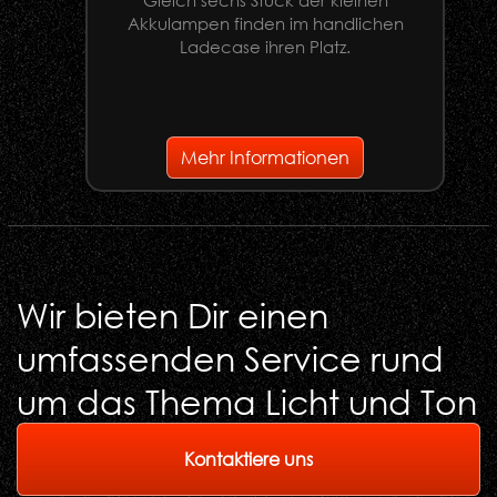
Gleich sechs Stück der kleinen
U
Akkulampen finden im handlichen
Ladecase ihren Platz.
G
Mehr Informationen
Wir bieten Dir einen
umfassenden Service rund
um das Thema Licht und Ton
Kontaktiere uns