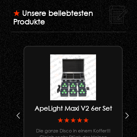
★
Unsere beliebtesten
Produkte
ApeLight Maxi V2 6er Set
★★★★★
Die ganze Disco in einem Koffer!!!