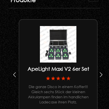
ApeLight Maxi V2 6er Set
★★★★★
Die ganze Disco in einem Koffer!!!
Gleich sechs Stück der kleinen
U
Akkulampen finden im handlichen
Ladecase ihren Platz.
G