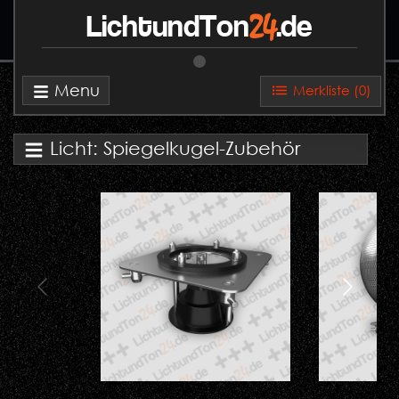
24
LichtundTon
.de
Menu
Merkliste (
0
)
Licht: Spiegelkugel-Zubehör