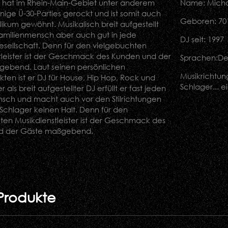
hat im Rhein-Main-Gebiet unter anderem
Name: Mich
nige Ü-30-Parties gerockt und ist somit auch
Geboren: 70
ikum gewöhnt. Musikalisch breit aufgestellt
Familienmensch aber auch gut in jede
DJ seit: 1997
esellschaft. Denn für den vielgebuchten
tleister ist der Geschmack des Kunden und der
Sprachen:De
ebend. Laut seinen persönlichen
Musikrichtun
ten ist er DJ für House, Hip Hop, Rock und
Schlager... ei
 als breit aufgestellter DJ erfüllt er fast jeden
ch und macht auch vor den Stilrichtungen
 Schlager keinen Halt. Denn für den
ten Musikdienstleister ist der Geschmack des
d der Gäste maßgebend.
Produkte