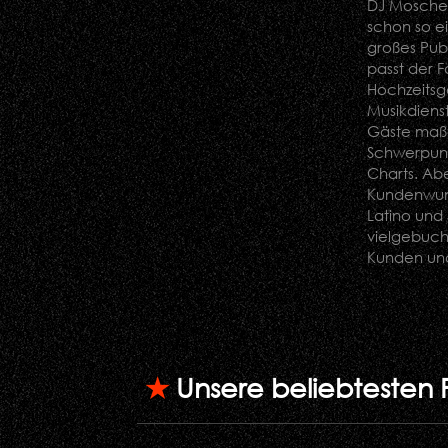
DJ Mosche 
schon so ei
großes Publ
passt der 
Hochzeitsg
Musikdiens
Gäste maßg
Schwerpunk
Charts. Aber
Kundenwuns
Latino und
vielgebuch
Kunden un
★
Unsere beliebtesten 