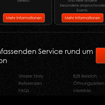
beliebt.
und viele andere
besondere anspruchsvoll
Events.
Mehr Informationen
Mehr Informationen
umfassenden Service rund um
on
Unsere Story
B2B Bereich
Referenzen
Öffnungszeiten
FAQs
Merkliste