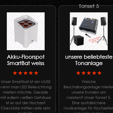
Tonset 5
Akku-Floorspot
unsere beliebteste
SmartBat weiss
Tonanlage
★★★★★
★★★★★
Unser Smartbat ist ein MUSS
Welche
wenn man LED Beleuchtung
Beschallungsanlage miete
mieten möchte. Gerade
unsere Kunden am
mit edlem weißen Gehäuse
Meisten? Unser Tonset 5.
ist er auf der Hochzeit
Eine ausfallsichere
Checkliste mittlerweile sehr
Musikanlage für Hochzeite