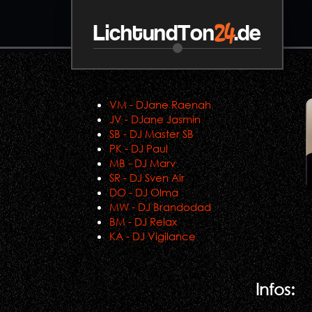
24
LichtundTon
.de
VM - DJane Raenah
JV - DJane Jasmin
SB - DJ Master SB
PK - DJ Paul
MB - DJ Marv
SR - DJ Sven Air
DO - DJ Olma
MW - DJ Brandodad
BM - DJ Relax
KA - DJ Vigilance
Infos: