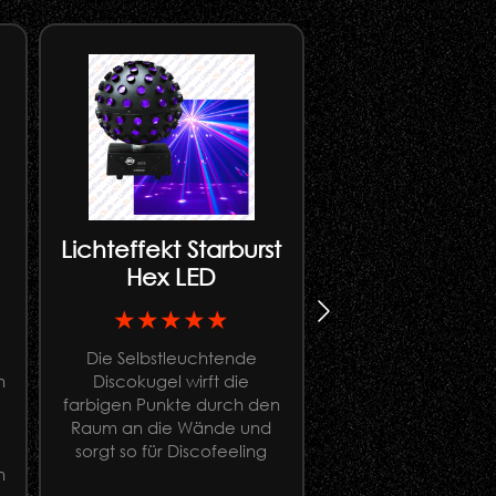
Lichteffekt Starburst
Ständer f
Hex LED
Apesticks 1
★★★★★
★★★★
Die Selbstleuchtende
Lichtständer für f
n
Discokugel wirft die
Montage von Ape
farbigen Punkte durch den
(Apestick 4, Apest
Raum an die Wände und
Apestick XL
sorgt so für Discofeeling
n