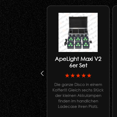
ApeLight Maxi V2
6er Set
★★★★★
Die ganze Disco in einem
Koffer!!! Gleich sechs Stück
der kleinen Akkulampen
finden im handlichen
Ladecase ihren Platz.