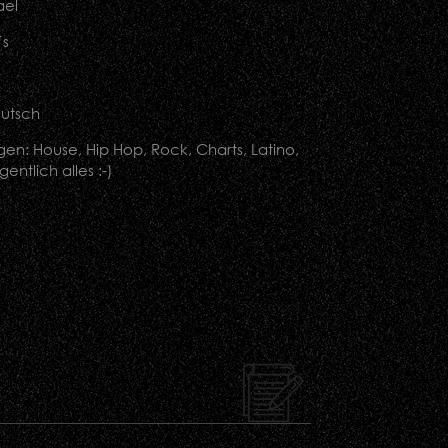
ael
´s
utsch
gen: House, Hip Hop, Rock, Charts, Latino,
gentlich alles :-)