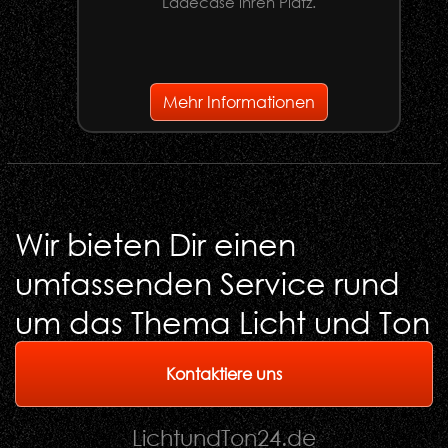
Ladecase ihren Platz.
G
Mehr Informationen
Wir bieten Dir einen
umfassenden Service rund
um das Thema Licht und Ton
Kontaktiere uns
LichtundTon
24
.de