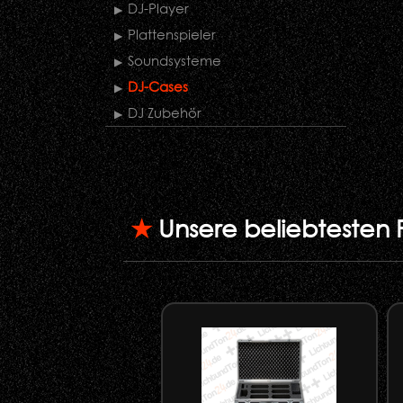
DJ-Player
Plattenspieler
Soundsysteme
DJ-Cases
DJ Zubehör
★
Unsere beliebtesten 