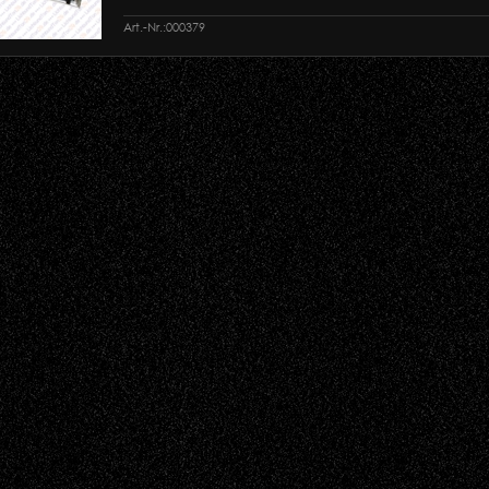
Art.-Nr.:
000379