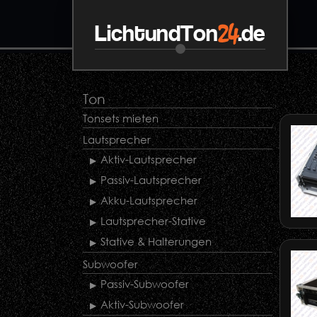
24
LichtundTon
.de
Ton
Tonsets mieten
Lautsprecher
Aktiv-Lautsprecher
Passiv-Lautsprecher
Akku-Lautsprecher
Lautsprecher-Stative
Stative & Halterungen
Subwoofer
Passiv-Subwoofer
Aktiv-Subwoofer