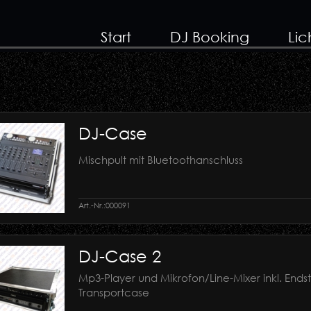
Start
DJ Booking
Lic
DJ-Case
Mischpult mit Bluetoothanschluss
Art.-Nr.:
000091
DJ-Case 2
Mp3-Player und Mikrofon/Line-Mixer inkl. Ends
Transportcase