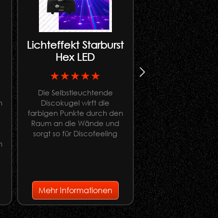
Lichteffekt Starburst
Ständer f
Hex LED
Apesticks 1
★★★★★
★★★★
Die Selbstleuchtende
Lichtständer für f
n
Discokugel wirft die
Montage von Ape
farbigen Punkte durch den
(Apestick 4, Apest
Raum an die Wände und
Apestick XL
sorgt so für Discofeeling
n
e
Mehr Informationen
Mehr Informati