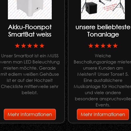
Akku-Floorspot
unsere beliebteste
SmartBat weiss
Tonanlage
★★★★★
★★★★★
Unser Smartbat ist ein MUSS
Welche
wenn man LED Beleuchtung
Beschallungsanlage miete
mieten möchte. Gerade
unsere Kunden am
mit edlem weißen Gehäuse
Meisten? Unser Tonset 5.
ist er auf der Hochzeit
Eine ausfallsichere
Checkliste mittlerweile sehr
Musikanlage für Hochzeite
beliebt.
und viele andere
besondere anspruchsvoll
Events.
Mehr Informationen
Mehr Informationen