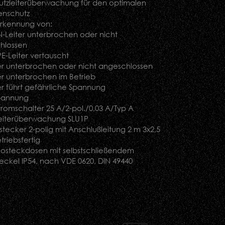
utzleiterüberwachung für den optimalen
enschutz
erkennung von:
N-Leiter unterbrochen oder nicht
hlossen
PE-Leiter vertauscht
er unterbrochen oder nicht angeschlossen
er unterbrochen im Betrieb
er führt gefährliche Spannung
pannung
tromschalter 25 A/2-pol./0,03 A/Typ A
leiterüberwachung SLU1P
tecker 2-polig mit Anschlußleitung 2 m 3x2,5
riebsfertig
kosteckdosen mit selbstschließendem
ckel IP54, nach VDE 0620, DIN 49440