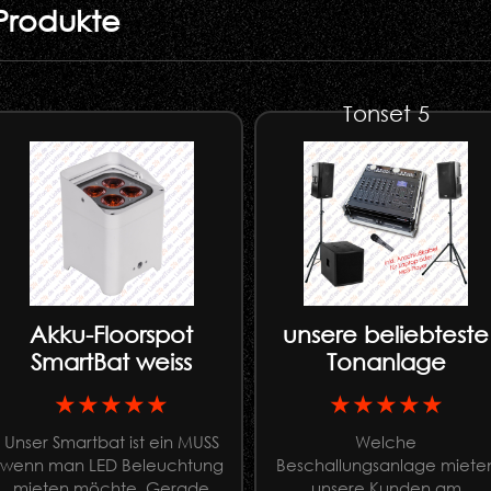
Produkte
Tonset 5
Akku-Floorspot
unsere beliebteste
SmartBat weiss
Tonanlage
★★★★★
★★★★★
Unser Smartbat ist ein MUSS
Welche
wenn man LED Beleuchtung
Beschallungsanlage miete
mieten möchte. Gerade
unsere Kunden am