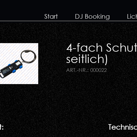
Start
DJ Booking
Lic
4-fach Schut
seitlich)
ART.-NR.: 000022
:
Technisc