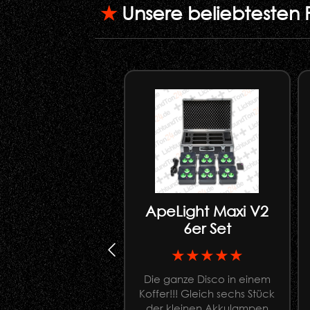
★
Unsere beliebtesten 
ApeLight Maxi V2
6er Set
★★★★★
Die ganze Disco in einem
Koffer!!! Gleich sechs Stück
der kleinen Akkulampen