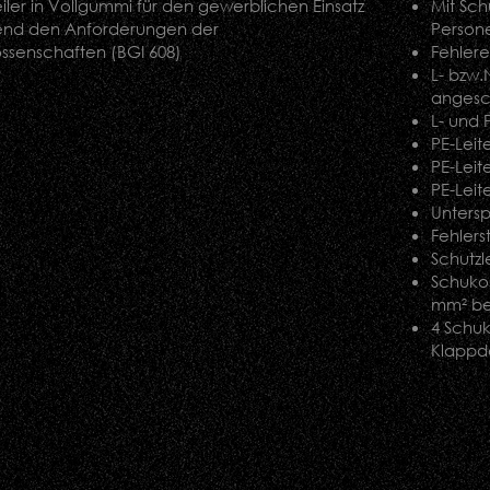
iler in Vollgummi für den gewerblichen Einsatz
Mit Sch
end den Anforderungen der
Person
ssenschaften (BGI 608)
Fehler
L- bzw.
angesc
L- und 
PE-Leit
PE-Leit
PE-Leit
Unters
Fehlers
Schutz
Schukos
mm² bet
4 Schu
Klappde