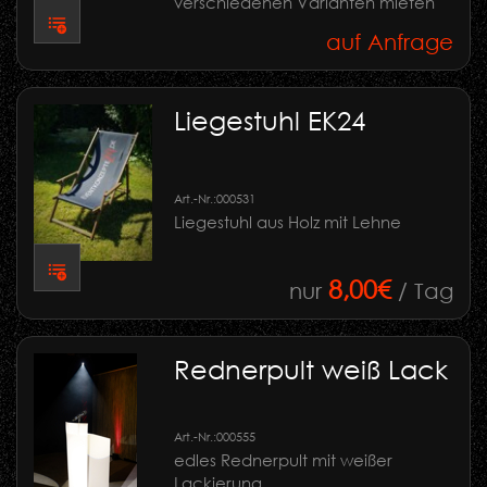
verschiedenen Varianten mieten
auf Anfrage
Liegestuhl EK24
Art.-Nr.:
000531
Liegestuhl aus Holz mit Lehne
8,00€
nur
/ Tag
Rednerpult weiß Lack
Art.-Nr.:
000555
edles Rednerpult mit weißer
Lackierung