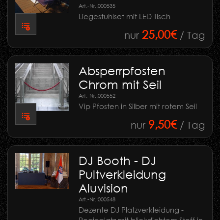
Art.-Nr.:
000535
Liegestuhlset mit LED Tisch
25,00€
nur
/ Tag
Absperrpfosten
Chrom mit Seil
Art.-Nr.:
000552
Vip Pfosten in Silber mit rotem Seil
9,50€
nur
/ Tag
DJ Booth - DJ
Pultverkleidung
Aluvision
Art.-Nr.:
000548
Dezente DJ Platzverkleidung -
Regieplatz mit blickdichtem Stoff in