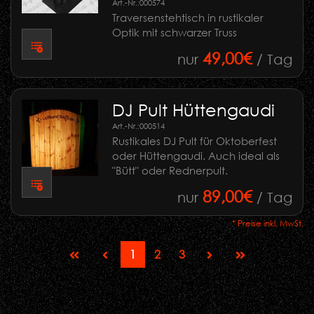
Art.-Nr.:
000574
Traversenstehtisch in rustikaler
Optik mit schwarzer Truss
49,00€
nur
/ Tag
DJ Pult Hüttengaudi
Art.-Nr.:
000514
Rustikales DJ Pult für Oktoberfest
oder Hüttengaudi. Auch ideal als
"Bütt" oder Rednerpult.
89,00€
nur
/ Tag
* Preise inkl. MwSt.
1
2
3