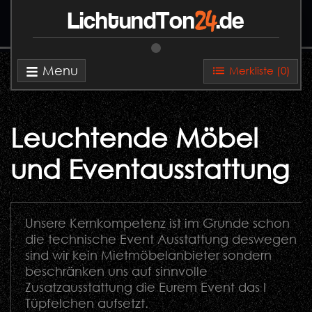
24
LichtundTon
.de
Menu
Merkliste (
0
)
Leuchtende Möbel
und Eventausstattung
Unsere Kernkompetenz ist im Grunde schon
die technische Event Ausstattung deswegen
sind wir kein Mietmöbelanbieter sondern
beschränken uns auf sinnvolle
Zusatzausstattung die Eurem Event das I
Tüpfelchen aufsetzt.