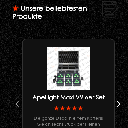
★
Unsere beliebtesten
Produkte
ApeLight Maxi V2 6er Set
★★★★★
Die ganze Disco in einem Koffer!!!
Gleich sechs Stück der kleinen
U