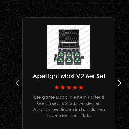
ApeLight Maxi V2 6er Set
★★★★★
Die ganze Disco in einem Koffer!!!
Gleich sechs Stück der kleinen
U
Akkulampen finden im handlichen
Ladecase ihren Platz.
G