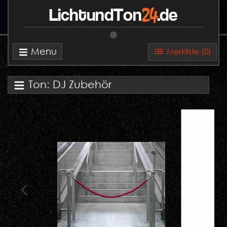
24
LichtundTon
.de
Menu
Merkliste (
0
)
Ton: DJ Zubehör