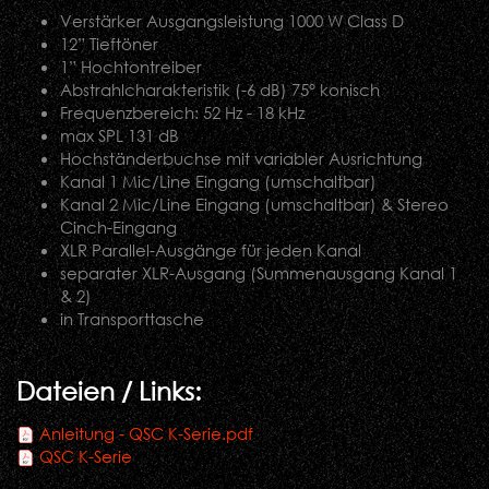
Verstärker Ausgangsleistung 1000 W Class D
12” Tieftöner
1” Hochtontreiber
Abstrahlcharakteristik (-6 dB) 75° konisch
Frequenzbereich: 52 Hz - 18 kHz
max SPL 131 dB
Hochständerbuchse mit variabler Ausrichtung
Kanal 1 Mic/Line Eingang (umschaltbar)
Kanal 2 Mic/Line Eingang (umschaltbar) & Stereo
Cinch-Eingang
XLR Parallel-Ausgänge für jeden Kanal
separater XLR-Ausgang (Summenausgang Kanal 1
& 2)
in Transporttasche
Dateien / Links:
Anleitung - QSC K-Serie.pdf
QSC K-Serie