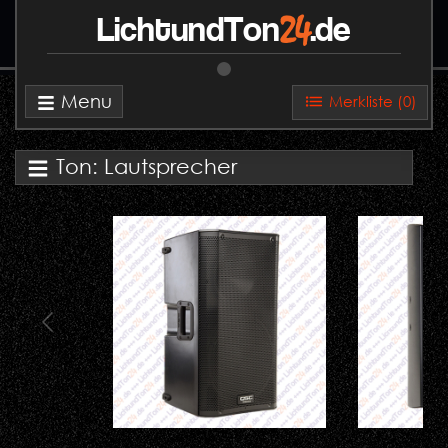
24
LichtundTon
.de
Menu
Merkliste (
0
)
Ton: Lautsprecher