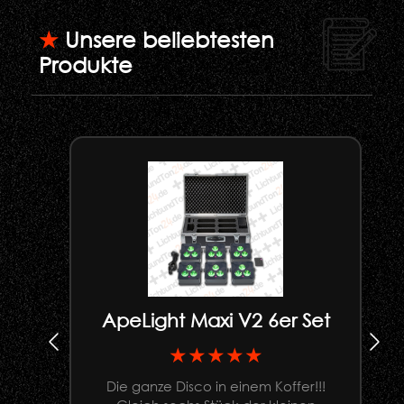
★
Unsere beliebtesten
Produkte
ApeLight Maxi V2 6er Set
★★★★★
Die ganze Disco in einem Koffer!!!