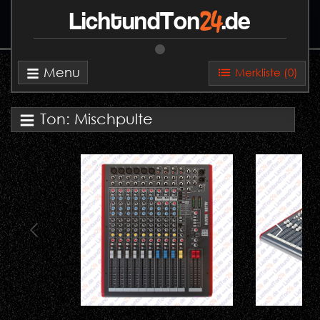
24
LichtundTon
.de
Menu
Merkliste (
0
)
Ton: Mischpulte