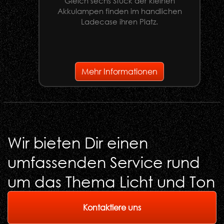
Gleich sechs Stück der kleinen
U
Akkulampen finden im handlichen
Ladecase ihren Platz.
G
Mehr Informationen
Wir bieten Dir einen
umfassenden Service rund
um das Thema Licht und Ton
Kontaktiere uns