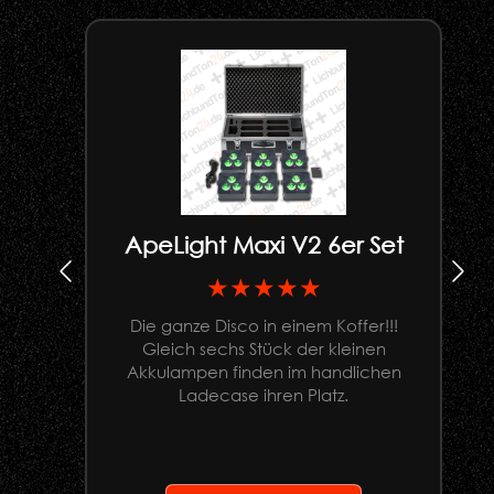
ApeLight Maxi V2 6er Set
★★★★★
Die ganze Disco in einem Koffer!!!
Gleich sechs Stück der kleinen
U
Akkulampen finden im handlichen
Ladecase ihren Platz.
G