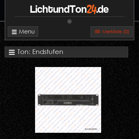
24
LichtundTon
.de
Menu
Merkliste (
0
)
Ton: Endstufen