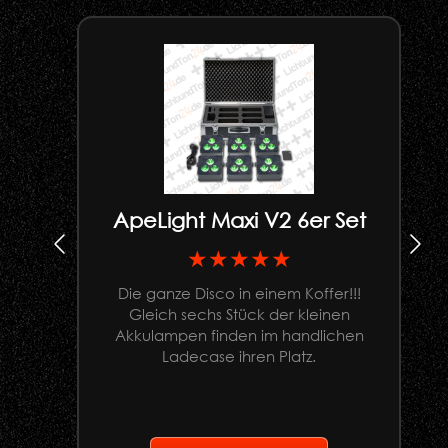
ApeLight Maxi V2 6er Set
★★★★★
Die ganze Disco in einem Koffer!!!
Gleich sechs Stück der kleinen
U
Akkulampen finden im handlichen
Ladecase ihren Platz.
G