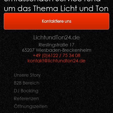
um das Thema Licht und Ton
Kontaktiere uns
LichtundTon
24
.de
Rieslingstraße 17
65207 Wiesbaden-Breckenheim
+49 (0)6122 / 75 34 08
kontakt@lichtundton24.de
Unsere Story
B2B Bereich
DJ Booking
Referenzen
Öffnungszeiten