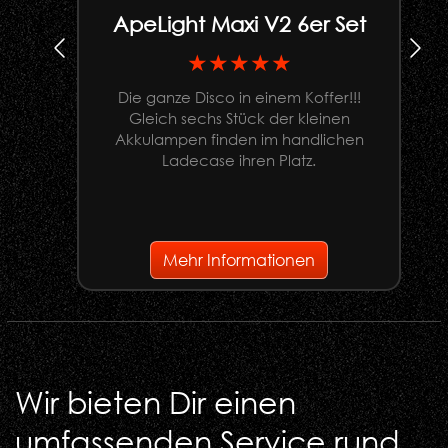
ApeLight Maxi V2 6er Set
★★★★★
Die ganze Disco in einem Koffer!!!
Gleich sechs Stück der kleinen
U
Akkulampen finden im handlichen
Ladecase ihren Platz.
G
Mehr Informationen
Wir bieten Dir einen
umfassenden Service rund