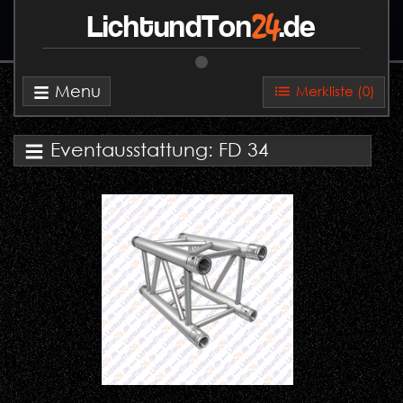
24
LichtundTon
.de
Menu
Merkliste (
0
)
Eventausstattung: FD 34