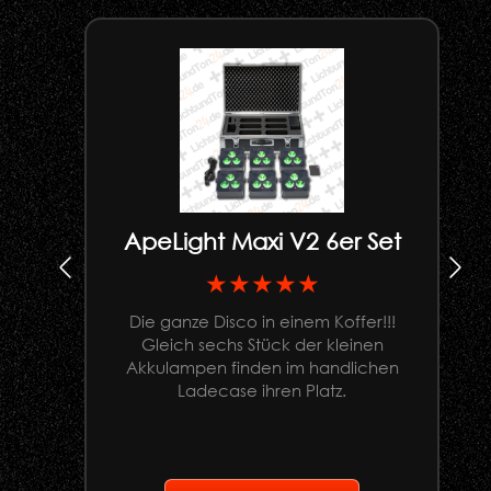
ApeLight Maxi V2 6er Set
★★★★★
Die ganze Disco in einem Koffer!!!
Gleich sechs Stück der kleinen
U
Akkulampen finden im handlichen
Ladecase ihren Platz.
G