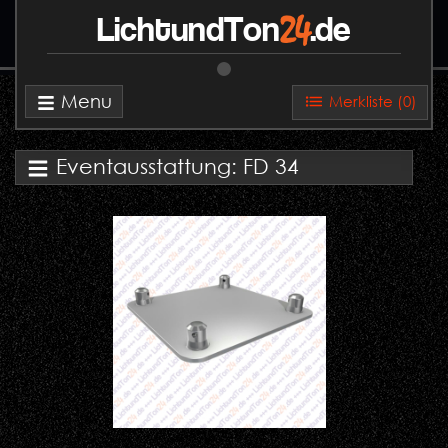
24
LichtundTon
.de
Menu
Merkliste (
0
)
Eventausstattung: FD 34