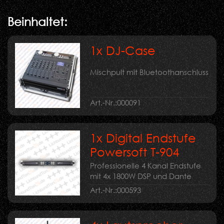
Beinhaltet:
1x DJ-Case
Mischpult mit Bluetoothanschluss
Art.-Nr.:
000091
1x Digital Endstufe
Powersoft T-904
Professionelle 4 Kanal Endstufe
mit 4x 1800W DSP und Dante
Art.-Nr.:
000593