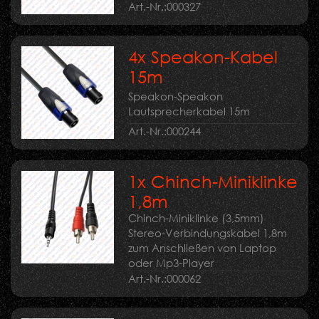
Art.-Nr.:
000327
4x Speakon-Kabel
15m
Speakon-Speakon
Lautsprecherkabel 15m
Art.-Nr.:
000244
1x Chinch-Miniklinke
1,8m
Chinch-Miniklinke (3,5mm)
Stereo-Verbindungskabel 1,8m
zum Anschließen von Laptop
oder Mp3-Player
Art.-Nr.:
000062