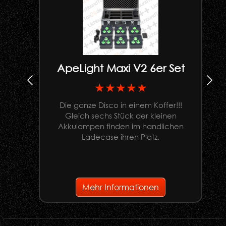
ApeLight Maxi V2 6er Set
★★★★★
Die ganze Disco in einem Koffer!!!
Gleich sechs Stück der kleinen
U
Akkulampen finden im handlichen
Ladecase ihren Platz.
G
Mehr Informationen