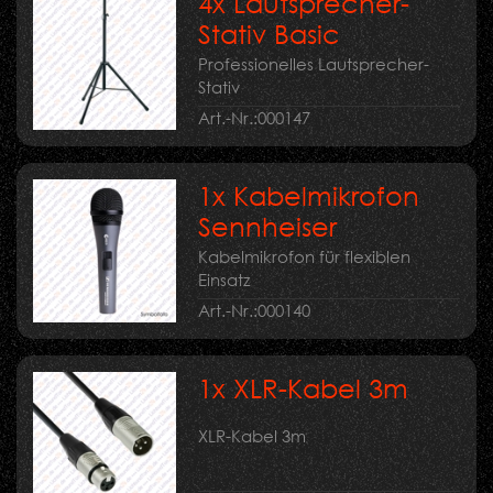
4x Lautsprecher-
Stativ Basic
Professionelles Lautsprecher-
Stativ
Art.-Nr.:
000147
1x Kabelmikrofon
Sennheiser
Kabelmikrofon für flexiblen
Einsatz
Art.-Nr.:
000140
1x XLR-Kabel 3m
XLR-Kabel 3m