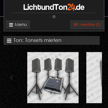
24
LichtundTon
.de
Menu
Merkliste (
0
)
Ton: Tonsets mieten