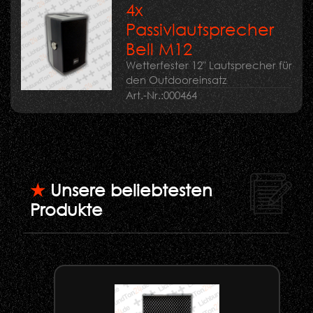
4x
Passivlautsprecher
Bell M12
Wetterfester 12" Lautsprecher für
den Outdooreinsatz
Art.-Nr.:
000464
★
Unsere beliebtesten
Produkte