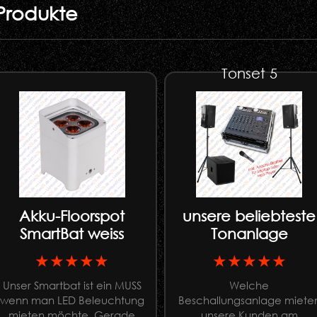
Produkte
Tonset 5
Akku-Floorspot
unsere beliebteste
SmartBat weiss
Tonanlage
★★★★★
★★★★★
Unser Smartbat ist ein MUSS
Welche
wenn man LED Beleuchtung
Beschallungsanlage miete
mieten möchte. Gerade
unsere Kunden am