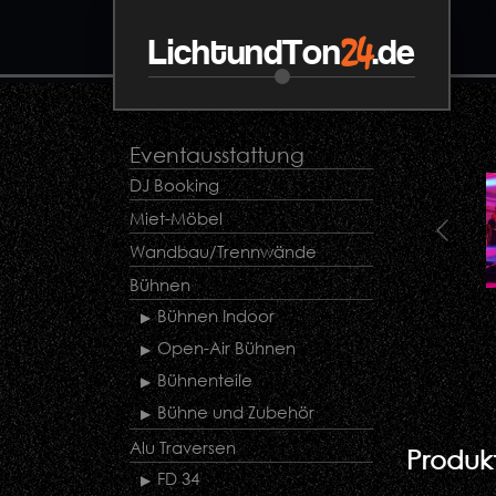
24
LichtundTon
.de
Eventausstattung
DJ Booking
Miet-Möbel
Wandbau/Trennwände
Bühnen
Bühnen Indoor
Open-Air Bühnen
Bühnenteile
Bühne und Zubehör
Alu Traversen
Produkt
FD 34