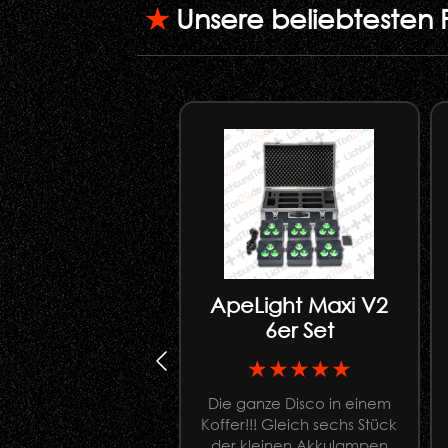
★
Unsere beliebtesten 
ApeLight Maxi V2
6er Set
★★★★★
Die ganze Disco in einem
Koffer!!! Gleich sechs Stück
der kleinen Akkulampen