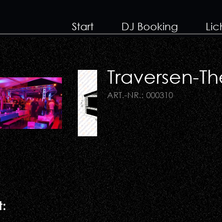
Start
DJ Booking
Lic
Traversen-T
ART.-NR.: 000310
: