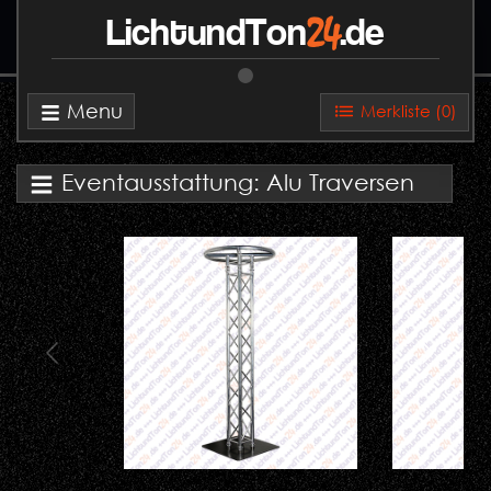
24
LichtundTon
.de
Menu
Merkliste (
0
)
Eventausstattung: Alu Traversen