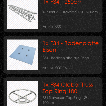
1x F34 - 250cm
4-Punkt Alu-Traverse F34 - 250cm
Art.-Nr.:
000111
1x F34 - Bodenplatte
Eisen
F34 - Bodenplatte aus Eisen.
Art.-Nr.:
000116
1x F34 Global Truss
Top Ring 100
F34 Traversen Top Ring - Ø
100cm