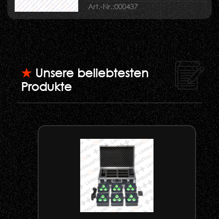
Art.-Nr.:
000437
★
Unsere beliebtesten
Produkte