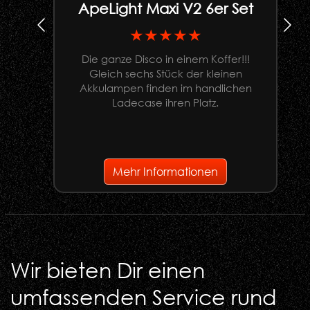
ApeLight Maxi V2 6er Set
★★★★★
Die ganze Disco in einem Koffer!!!
Gleich sechs Stück der kleinen
U
Akkulampen finden im handlichen
Ladecase ihren Platz.
G
Mehr Informationen
Wir bieten Dir einen
umfassenden Service rund