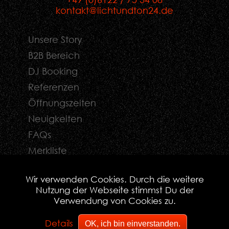
kontakt@lichtundton24.de
Unsere Story
B2B Bereich
DJ Booking
Referenzen
Öffnungszeiten
Neuigkeiten
FAQs
Merkliste
Kontaktformular
Wir verwenden Cookies. Durch die weitere
Nutzung der Webseite stimmst Du der
Verwendung von Cookies zu.
© 2026 lichtundton24.de - Alle Rechte Vorbehalten
Details
OK, ich bin einverstanden.
|
|
Impressum
|
Datenschutz
|
Sitemap