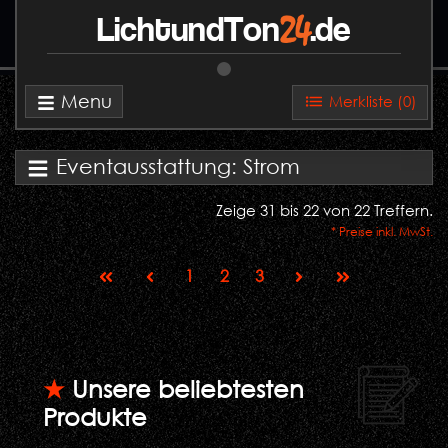
24
LichtundTon
.de
Menu
Merkliste (
0
)
Eventausstattung: Strom
Zeige 31 bis 22 von 22 Treffern.
* Preise inkl. MwSt.
1
2
3
★
Unsere beliebtesten
Produkte