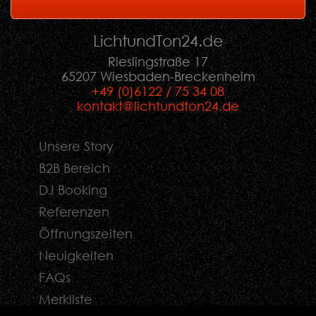
LichtundTon
24
.de
Rieslingstraße 17
65207 Wiesbaden-Breckenheim
+49 (0)6122 / 75 34 08
kontakt@lichtundton24.de
Unsere Story
B2B Bereich
DJ Booking
Referenzen
Öffnungszeiten
Neuigkeiten
FAQs
Merkliste