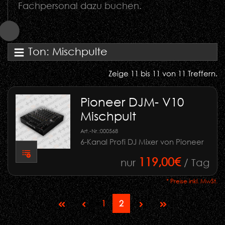
Fachpersonal dazu buchen.
Ton: Mischpulte
Zeige 11 bis 11 von 11 Treffern.
Pioneer DJM- V10
Mischpult
Art.-Nr.:
000568
6-Kanal Profi DJ Mixer von Pioneer
119,00€
nur
/ Tag
* Preise inkl. MwSt.
1
2