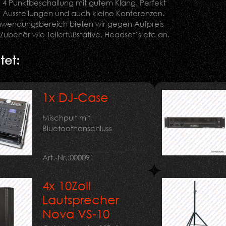
 4 Punktbeschallung mit gutem Klang. Perfekt
, Ausstellungen und auch kleine Konferenzen.
wendungsbereich bieten wir gegen Aufpreis
Zubehör wie Tellerfußstative, Headset´s etc an.
tet:
1x DJ-Case
Mischpult mit
Bluetoothanschluss
Art.-Nr.:
000091
4x 10Zoll
Lautsprecher
Nova VS-10