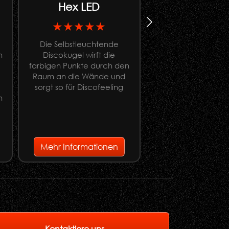
Hex LED
Apesticks 1
★★★★★
★★★★
Die Selbstleuchtende
Lichtständer für f
n
Discokugel wirft die
Montage von Ape
farbigen Punkte durch den
(Apestick 4, Apest
Raum an die Wände und
Apestick XL
sorgt so für Discofeeling
n
e
Mehr Informationen
Mehr Informati
Kontaktiere uns