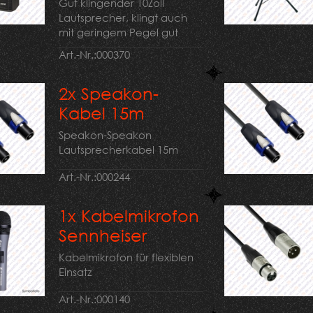
Gut klingender 10Zoll
Lautsprecher, klingt auch
mit geringem Pegel gut
Art.-Nr.:
000370
2x Speakon-
Kabel 15m
Speakon-Speakon
Lautsprecherkabel 15m
Art.-Nr.:
000244
1x Kabelmikrofon
Sennheiser
Kabelmikrofon für flexiblen
Einsatz
Art.-Nr.:
000140