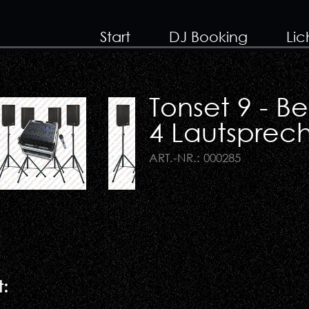
Start
DJ Booking
Lic
Tonset 9 - B
4 Lautsprec
ART.-NR.: 000285
: