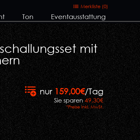
Merkliste (
0
)
ht
Ton
Eventausstattung
eschallungsset mit
hern
nur
159,00€
/Tag
Sie sparen
49,30€
*Preise inkl. MwSt.