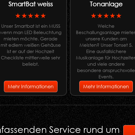
SmartBat weiss
Tonanlage
★★★★★
★★★★★
Unser Smartbat ist ein MUSS
Welche
wenn man LED Beleuchtung
Beschallungsanlage miete
mieten möchte. Gerade
unsere Kunden am
mit edlem weißen Gehäuse
Meisten? Unser Tonset 5.
ist er auf der Hochzeit
Eine ausfallsichere
Checkliste mittlerweile sehr
Musikanlage für Hochzeite
beliebt.
und viele andere
besondere anspruchsvoll
Events.
Mehr Informationen
Mehr Informationen
umfassenden Service rund um