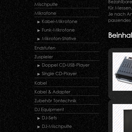
Bezahlbare
Mischpulte
für Messen
Mikrofone
Je nach An
passendes 
Kabel-Mikrofone
Funk-Mikrofone
Beinhal
Mikrofon-Stative
Endstufen
Zuspieler
Doppel CD-USB-Player
Single CD-Player
Kabel
Kabel & Adapter
Zubehör Tontechnik
DJ Equipment
DJ-Sets
DJ-Mischpulte