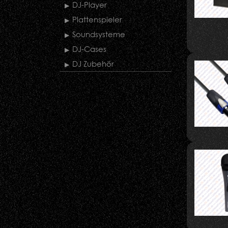
DJ-Player
Plattenspieler
Soundsysteme
DJ-Cases
DJ Zubehör