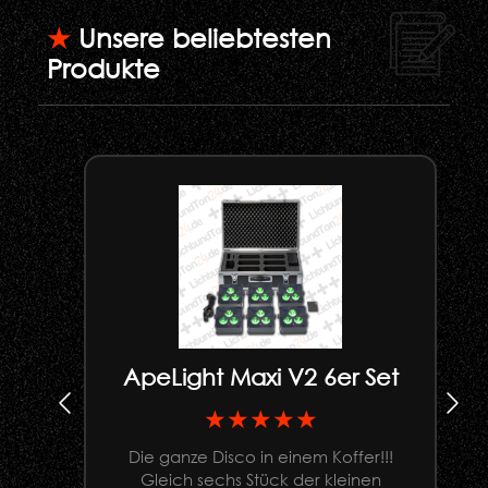
★
Unsere beliebtesten
Produkte
ApeLight Maxi V2 6er Set
★★★★★
Die ganze Disco in einem Koffer!!!
Gleich sechs Stück der kleinen
U