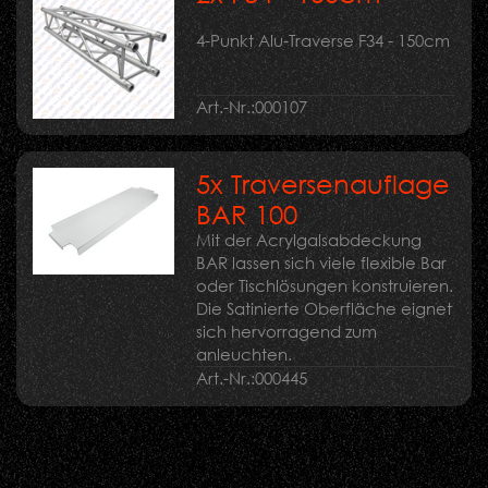
4-Punkt Alu-Traverse F34 - 150cm
Art.-Nr.:
000107
5x Traversenauflage
BAR 100
Mit der Acrylgalsabdeckung
BAR lassen sich viele flexible Bar
oder Tischlösungen konstruieren.
Die Satinierte Oberfläche eignet
sich hervorragend zum
anleuchten.
Art.-Nr.:
000445