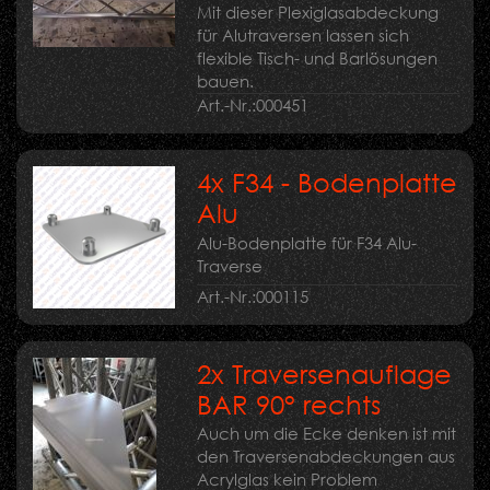
Mit dieser Plexiglasabdeckung
für Alutraversen lassen sich
flexible Tisch- und Barlösungen
bauen.
Art.-Nr.:
000451
4x F34 - Bodenplatte
Alu
Alu-Bodenplatte für F34 Alu-
Traverse
Art.-Nr.:
000115
2x Traversenauflage
BAR 90° rechts
Auch um die Ecke denken ist mit
den Traversenabdeckungen aus
Acrylglas kein Problem