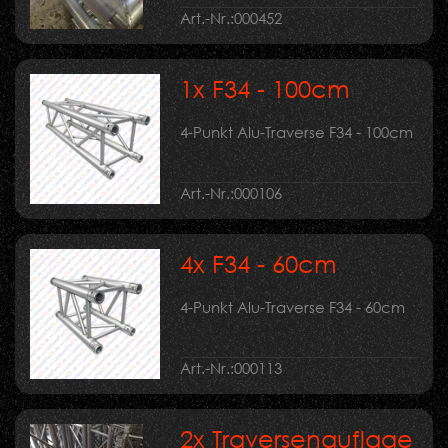
Art.-Nr.:
000452
1x F34 - 100cm
4-Punkt Alu-Traverse F34 - 100cm
Art.-Nr.:
000106
4x F34 - 60cm
4-Punkt Alu-Traverse F34 - 60cm
Art.-Nr.:
000113
2x Traversenauflage