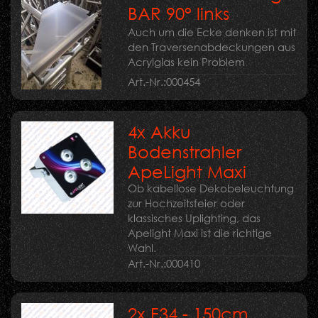
BAR 90° links
Auch um die Ecke denken ist mit
den Traversenabdeckungen aus
Acrylglas kein Problem
Art.-Nr.:
000454
4x Akku
Bodenstrahler
ApeLight Maxi
Ob kabellose Dekobeleuchtung
zur Hochzeitsfeier oder
klassisches Uplighting, das
Apelight Maxi ist die richtige
Wahl.
Art.-Nr.:
000410
2x F34 - 150cm